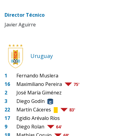
Director Técnico
Javier Aguirre
Uruguay
1
Fernando Muslera
16
Maximiliano Pereira
75'
2
José María Giménez
3
Diego Godín
22
Martín Cáceres
83'
17
Egidio Arévalo Ríos
9
Diego Rolan
64'
18
Mathías Corujo
68'