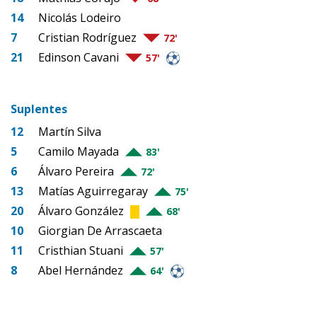
14
Nicolás Lodeiro
7
Cristian Rodríguez
72'
21
Edinson Cavani
57'
Suplentes
12
Martín Silva
5
Camilo Mayada
83'
6
Álvaro Pereira
72'
13
Matías Aguirregaray
75'
20
Álvaro González
68'
10
Giorgian De Arrascaeta
11
Cristhian Stuani
57'
8
Abel Hernández
64'