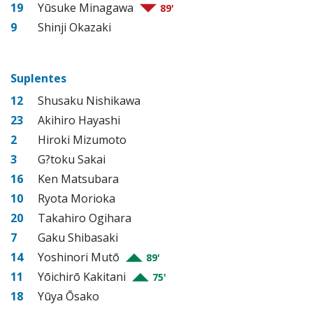
19
Yūsuke Minagawa
89'
9
Shinji Okazaki
Suplentes
12
Shusaku Nishikawa
23
Akihiro Hayashi
2
Hiroki Mizumoto
3
G?toku Sakai
16
Ken Matsubara
10
Ryota Morioka
20
Takahiro Ogihara
7
Gaku Shibasaki
14
Yoshinori Mutō
89'
11
Yōichirō Kakitani
75'
18
Yūya Ōsako