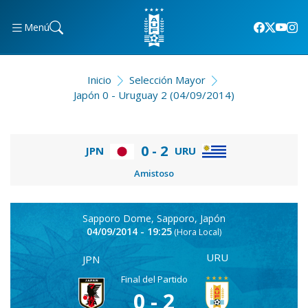
Menú
Inicio
Selección Mayor
Japón 0 - Uruguay 2 (04/09/2014)
0 - 2
JPN
URU
Amistoso
Sapporo Dome, Sapporo, Japón
04/09/2014 - 19:25
(Hora Local)
URU
JPN
Final del Partido
0 - 2