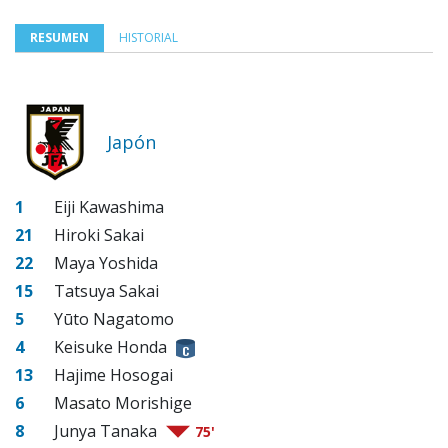
RESUMEN
HISTORIAL
Japón
1
Eiji Kawashima
21
Hiroki Sakai
22
Maya Yoshida
15
Tatsuya Sakai
5
Yūto Nagatomo
4
Keisuke Honda
13
Hajime Hosogai
6
Masato Morishige
8
Junya Tanaka
75'