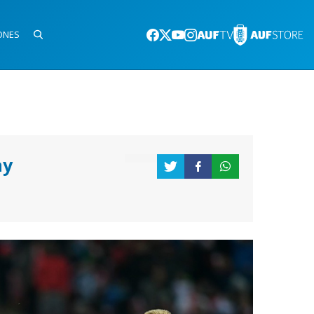
ONES
ay