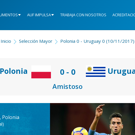
UMENTOS
AUF IMPULSA
TRABAJA CON NOSOTROS
ACREDITACI
Inicio
Selección Mayor
Polonia 0 - Uruguay 0 (10/11/2017)
Polonia
Urugu
0 - 0
Amistoso
 Polonia
l)