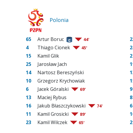
Polonia
65
Artur Boruc
2
44'
4
Thiago Cionek
2
45'
15
Kamil Glik
2
25
Jarosław Jach
1
14
Nartosz Bereszyński
1
10
Grzegorz Krychowiak
1
6
Jacek Góralski
9
69'
13
Maciej Rybus
8
16
Jakub Błaszczykowski
6
74'
11
Kamil Grosicki
1
89'
23
Kamil Wilczek
2
65'