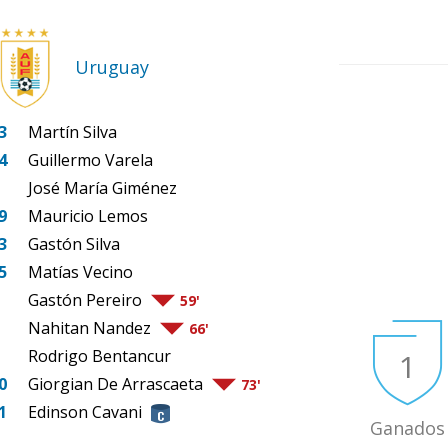
Uruguay
3
Martín Silva
4
Guillermo Varela
José María Giménez
9
Mauricio Lemos
3
Gastón Silva
5
Matías Vecino
Gastón Pereiro
59'
Nahitan Nandez
66'
Rodrigo Bentancur
1
0
Giorgian De Arrascaeta
73'
1
Edinson Cavani
Ganados