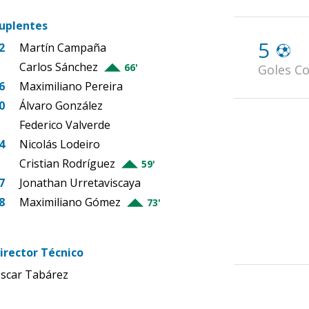
uplentes
5
2
Martín Campaña
Carlos Sánchez
66'
Goles Co
6
Maximiliano Pereira
0
Álvaro González
Federico Valverde
4
Nicolás Lodeiro
Cristian Rodríguez
59'
7
Jonathan Urretaviscaya
8
Maximiliano Gómez
73'
irector Técnico
scar Tabárez