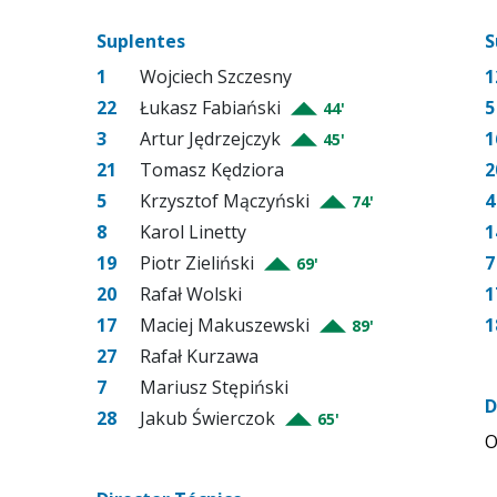
Suplentes
S
1
Wojciech Szczesny
1
22
Łukasz Fabiański
5
44'
3
Artur Jędrzejczyk
1
45'
21
Tomasz Kędziora
2
5
Krzysztof Mączyński
4
74'
8
Karol Linetty
1
19
Piotr Zieliński
7
69'
20
Rafał Wolski
1
17
Maciej Makuszewski
1
89'
27
Rafał Kurzawa
7
Mariusz Stępiński
D
28
Jakub Świerczok
65'
O