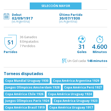
SELECCIÓN MAYOR
Debut
Último Partido
02/09/1917
30/07/1930
(vs Argentina)
(vs Argentina)
36 Ganados
51
8 Empatados
31
4.600
7 Perdidos
Goles
Minutos
Partidos
Un Gol cada:
148 minutos
Torneos disputados
Copa Mundial Uruguay 1930
Copa América Argentina 1929
Juegos Olímpicos Amsterdam 1928
Copa América Perú 1927
Copa América Chile 1926
Copa América Uruguay 1924
Juegos Olímpicos Paris 1924
Copa América Uruguay 1923
Copa América Brasil 1919
Copa América Uruguay 1917