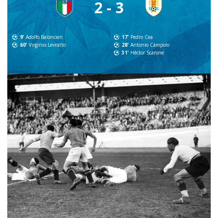
2 - 3
9'
Adolfo Baloncieri
17'
Pedro Cea
60'
Virginio Levratto
28'
Antonio Cámpolo
31'
Héctor Scarone