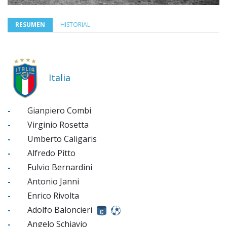
RESUMEN
HISTORIAL
Italia
-
Gianpiero Combi
-
Virginio Rosetta
-
Umberto Caligaris
-
Alfredo Pitto
-
Fulvio Bernardini
-
Antonio Janni
-
Enrico Rivolta
-
Adolfo Baloncieri
-
Angelo Schiavio