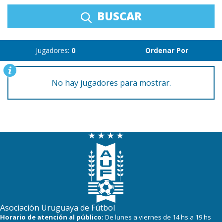
BUSCAR
Jugadores:
0
Ordenar Por
No hay jugadores para mostrar.
Asociación Uruguaya de Fútbol
Horario de atención al público:
De lunes a viernes de 14 hs a 19 hs