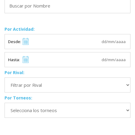
Por Actividad:
Desde:
Hasta:
Por Rival:
Por Torneos: