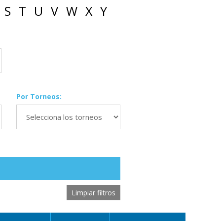
S
T
U
V
W
X
Y
Por Torneos:
Limpiar filtros