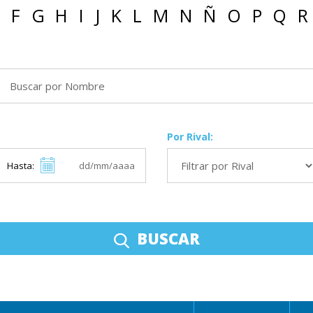
F
G
H
I
J
K
L
M
N
Ñ
O
P
Q
R
Por Rival:
Hasta:
BUSCAR