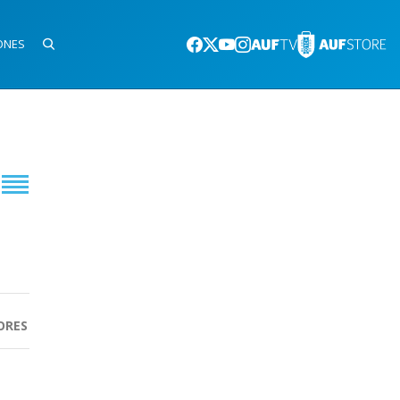
ONES
ORES