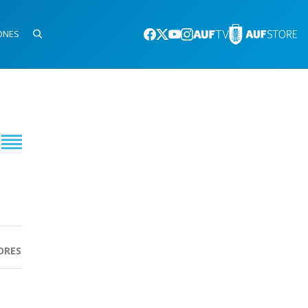
ONES
ORES