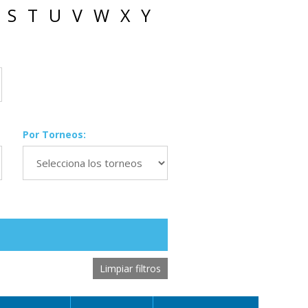
S
T
U
V
W
X
Y
Por Torneos:
Limpiar filtros