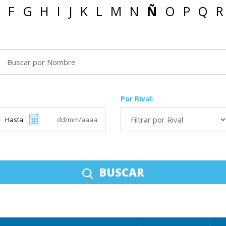
F
G
H
I
J
K
L
M
N
Ñ
O
P
Q
R
Por Rival:
Hasta:
BUSCAR