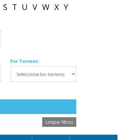
S
T
U
V
W
X
Y
Por Torneos:
Limpiar filtros