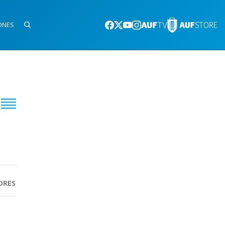
ONES
ORES