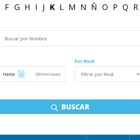
F
G
H
I
J
K
L
M
N
Ñ
O
P
Q
R
Por Rival:
Hasta:
BUSCAR