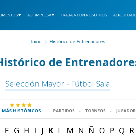
UMENTOS
AUF IMPULSA
TRABAJA CON NOSOTROS
ACREDITACI
Inicio
Histórico de Entrenadores
Histórico de Entrenadore
Selección Mayor - Fútbol Sala
MÁS HISTÓRICOS
PARTIDOS
-
TORNEOS
-
JUGADOR
F
G
H
I
J
K
L
M
N
Ñ
O
P
Q
R