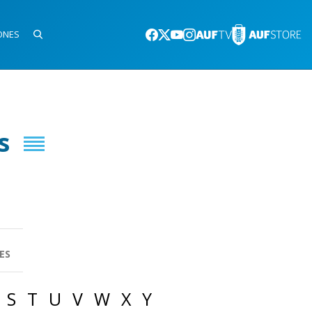
ONES
s
ES
S
T
U
V
W
X
Y