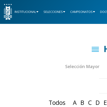
INSTITUCIONAL
SELECCIONES
CAMPEONATOS
DOC
Selección Mayor
Todos
A
B
C
D
E