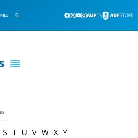
ONES
s
ES
S
T
U
V
W
X
Y