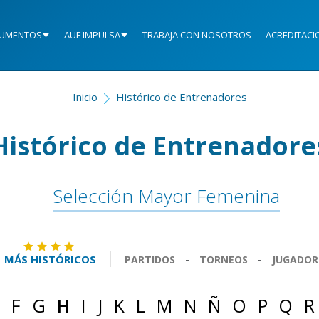
UMENTOS
AUF IMPULSA
TRABAJA CON NOSOTROS
ACREDITACI
Inicio
Histórico de Entrenadores
Histórico de Entrenadore
Selección Mayor Femenina
MÁS HISTÓRICOS
PARTIDOS
-
TORNEOS
-
JUGADOR
F
G
H
I
J
K
L
M
N
Ñ
O
P
Q
R