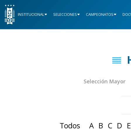
INSTITUCIONAL
SELECCIONES
CAMPEONATOS
DOC
Selección Mayor
Todos
A
B
C
D
E