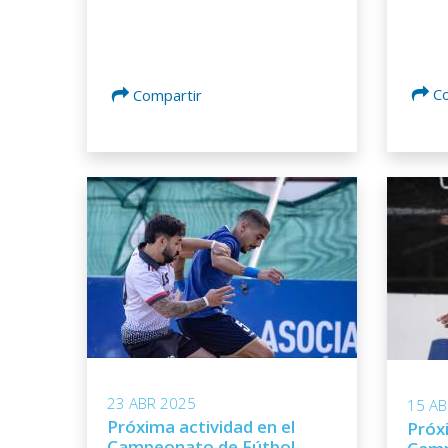
C
Compartir
23 ABR 2025
15 AB
Próxima actividad en el
Próxi
Campeonato de Fútbol