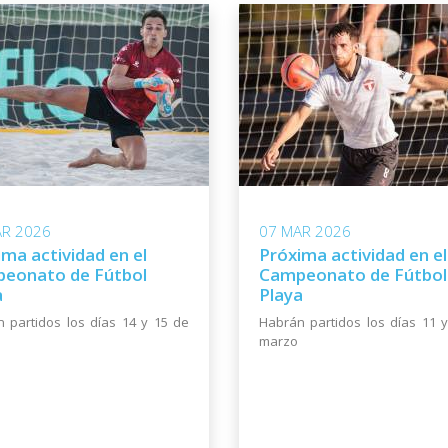
AR 2026
07 MAR 2026
ma actividad en el
Próxima actividad en el
eonato de Fútbol
Campeonato de Fútbol
a
Playa
 partidos los días 14 y 15 de
Habrán partidos los días 11 
marzo