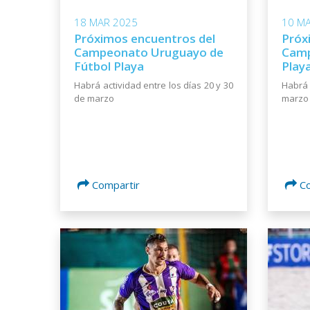
18 MAR 2025
10 M
Próximos encuentros del
Próxi
Campeonato Uruguayo de
Camp
Fútbol Playa
Play
Habrá actividad entre los días 20 y 30
Habrá 
de marzo
marzo
Compartir
C