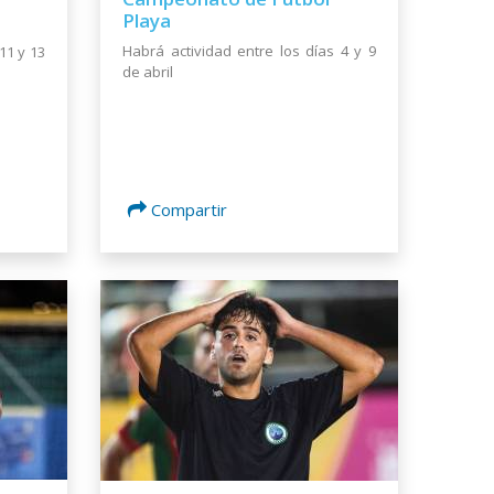
Playa
Habrá actividad entre los días 4 y 9
11 y 13
de abril
Compartir