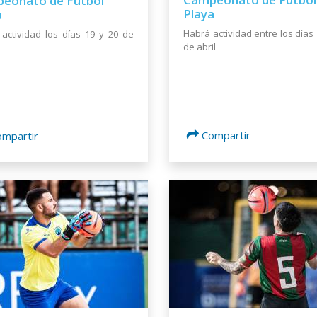
eonato de Fútbol
Playa
a
Habrá actividad entre los días 
actividad los días 19 y 20 de
de abril
Compartir
ompartir