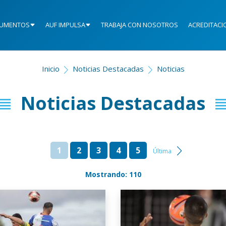
UMENTOS
AUF IMPULSA
TRABAJA CON NOSOTROS
ACREDITACI
Inicio
Noticias Destacadas
Noticias
Noticias Destacadas
1
2
3
4
5
Última
Mostrando: 110