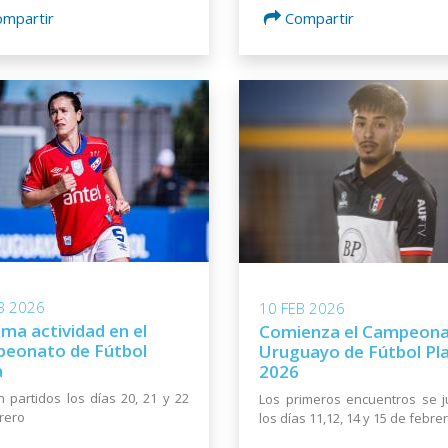
ompartir
Compartir
B 2026
10 FEB 2026
ma actividad en el
Comienza el Campeon
eonato de Fútbol
Uruguayo de Fútbol Pl
a
2026
 partidos los días 20, 21 y 22
Los primeros encuentros se 
rero
los días 11,12, 14 y 15 de febre