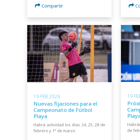
Compartir
C
19 FE
19 FEB 2026
Próxi
Nuevas fijaciones para el
Camp
Campeonato de Fútbol
Play
Playa
Habrán
Habrá actividad los días 24, 25, 28 de
de feb
febrero y 1° de marzo