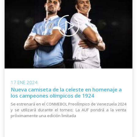
17 ENE 2024
Nueva camiseta de la celeste en homenaje a
los campeones olímpicos de 1924
Se estrenará en el CONMEBOL Preolímpico de Venezuela 2024
y se utilizará durante el torneo; La AUF pondrá a la venta
próximamente una edición limitada