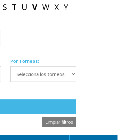
S
T
U
V
W
X
Y
Por Torneos:
Limpiar filtros