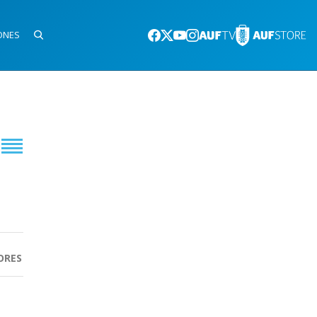
ONES
ORES