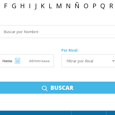
F
G
H
I
J
K
L
M
N
Ñ
O
P
Q
R
Por Rival:
Hasta:
BUSCAR