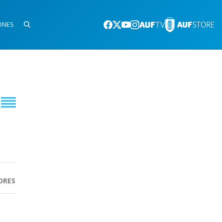
ONES
ORES