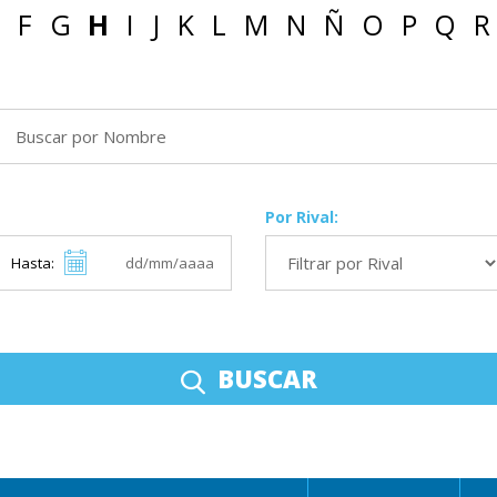
F
G
H
I
J
K
L
M
N
Ñ
O
P
Q
R
Por Rival:
Hasta:
BUSCAR