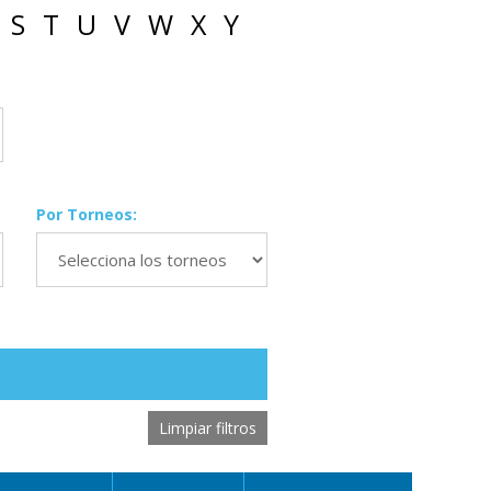
S
T
U
V
W
X
Y
Por Torneos:
Limpiar filtros