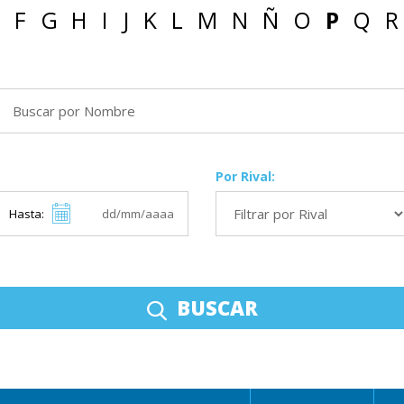
F
G
H
I
J
K
L
M
N
Ñ
O
P
Q
R
Por Rival:
Hasta:
BUSCAR