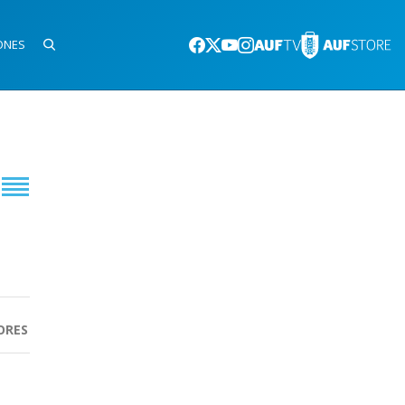
ONES
ORES