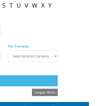
S
T
U
V
W
X
Y
Por Torneos:
Limpiar filtros