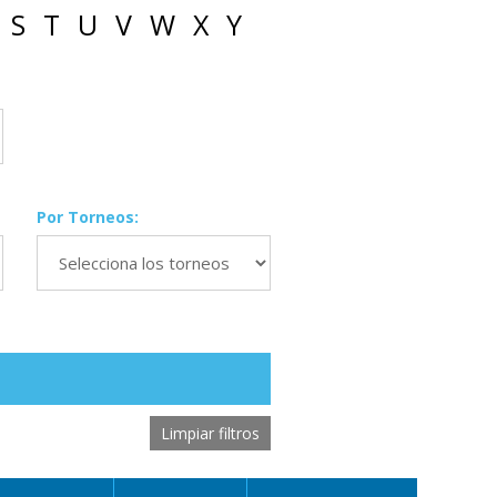
S
T
U
V
W
X
Y
Por Torneos:
Limpiar filtros