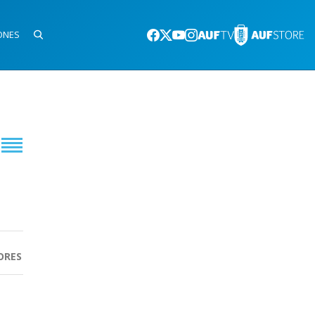
ONES
ORES