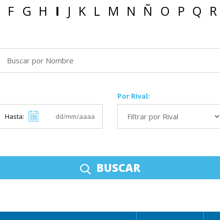
F
G
H
I
J
K
L
M
N
Ñ
O
P
Q
R
Por Rival:
Hasta:
BUSCAR