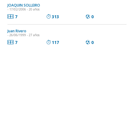
JOAQUIN SOLLEIRO
- 17/02/2006 - 20 años
7
313
0
Juan Rivero
- 26/06/1999 - 27 años
7
117
0
Agustín Requena
- 08/12/1998 - 27 años
6
540
0
Fabricio Fernández
- 08/04/1993 - 33 años
6
254
1
GARY SILVA
- 08/01/2004 - 22 años
6
231
0
FACUNDO DE LEON