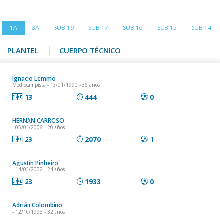
1A
3A
SUB 19
SUB 17
SUB 16
SUB 15
SUB 14
|
PLANTEL
CUERPO TÉCNICO
Ignacio Lemmo
Mediocampista
- 13/01/1990 - 36 años
13
444
0
HERNAN CARROSO
- 05/01/2006 - 20 años
23
2070
1
Agustín Pinheiro
- 14/03/2002 - 24 años
23
1933
0
Adrián Colombino
- 12/10/1993 - 32 años