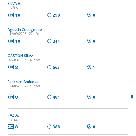
SILVA G.
- - años
10
298
0
Agustín Codagnone
- 12/09/2005 - 20 años
10
244
0
GASTON SILVA
- 05/03/1994 - 32 años
8
663
1
Federico Andueza
- 24/05/1997 - 29 años
8
481
0
PAZ A.
- - años
8
388
0