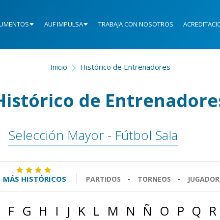
UMENTOS
AUF IMPULSA
TRABAJA CON NOSOTROS
ACREDITACI
Inicio
Histórico de Entrenadores
Histórico de Entrenadore
Selección Mayor - Fútbol Sala
MÁS HISTÓRICOS
PARTIDOS
-
TORNEOS
-
JUGADOR
F
G
H
I
J
K
L
M
N
Ñ
O
P
Q
R