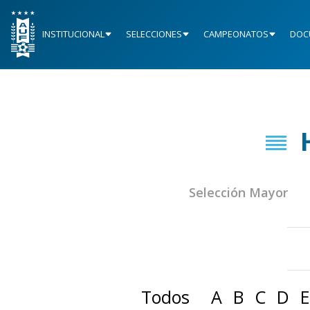
INSTITUCIONAL
SELECCIONES
CAMPEONATOS
DOC
Selección Mayor
Todos
A
B
C
D
E