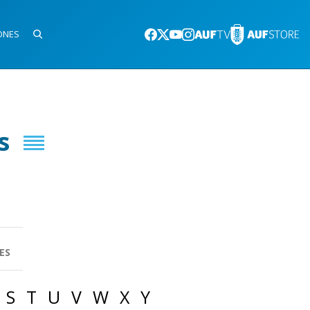
ONES
s
ES
S
T
U
V
W
X
Y