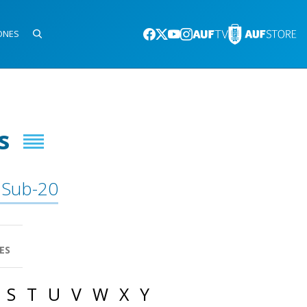
ONES
s
 Sub-20
ES
S
T
U
V
W
X
Y