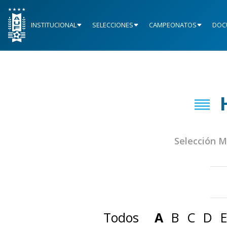
INSTITUCIONAL
SELECCIONES
CAMPEONATOS
DOC
Selección 
Todos
A
B
C
D