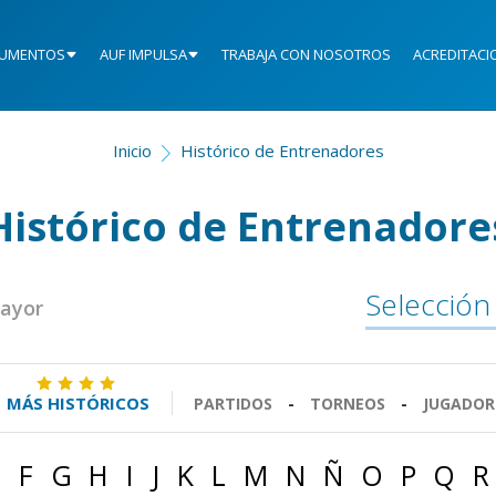
UMENTOS
AUF IMPULSA
TRABAJA CON NOSOTROS
ACREDITACI
Inicio
Histórico de Entrenadores
Histórico de Entrenadore
Selección
Mayor
MÁS HISTÓRICOS
PARTIDOS
-
TORNEOS
-
JUGADOR
E
F
G
H
I
J
K
L
M
N
Ñ
O
P
Q
R