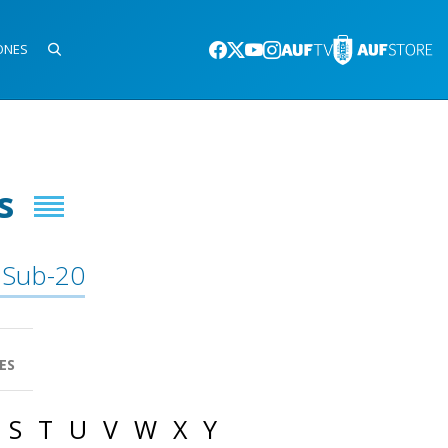
ONES
s
 Sub-20
ES
S
T
U
V
W
X
Y