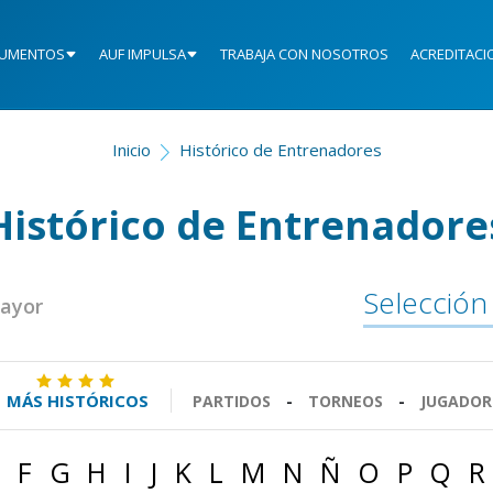
UMENTOS
AUF IMPULSA
TRABAJA CON NOSOTROS
ACREDITACI
Inicio
Histórico de Entrenadores
Histórico de Entrenadore
Selección
Mayor
MÁS HISTÓRICOS
PARTIDOS
-
TORNEOS
-
JUGADOR
F
G
H
I
J
K
L
M
N
Ñ
O
P
Q
R