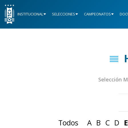
INSTITUCIONAL
SELECCIONES
CAMPEONATOS
DOC
Selección 
Todos
A
B
C
D
E