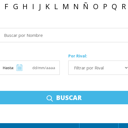
F
G
H
I
J
K
L
M
N
Ñ
O
P
Q
R
Por Rival:
Hasta:
BUSCAR