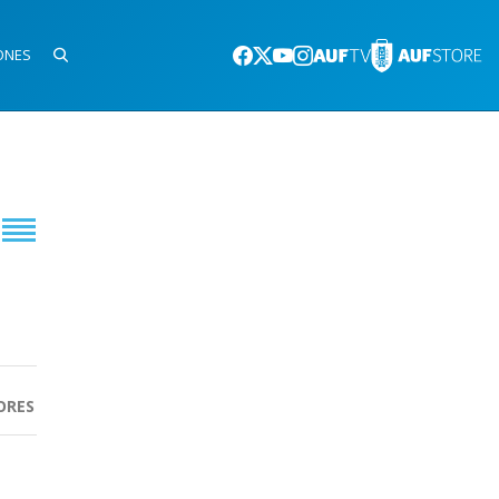
ONES
ORES