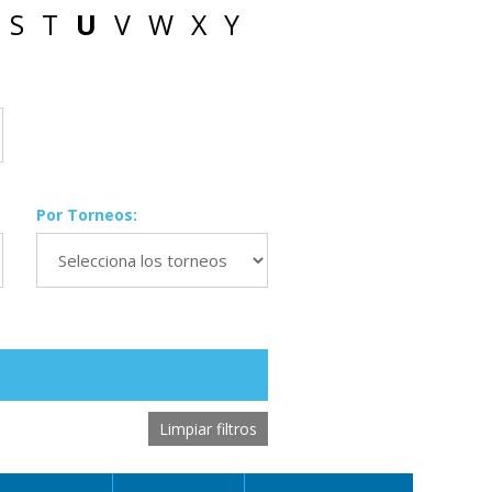
S
T
U
V
W
X
Y
Por Torneos:
Limpiar filtros