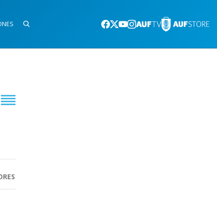
ONES
ORES