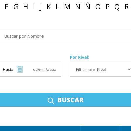
F
G
H
I
J
K
L
M
N
Ñ
O
P
Q
R
Por Rival:
Hasta:
BUSCAR