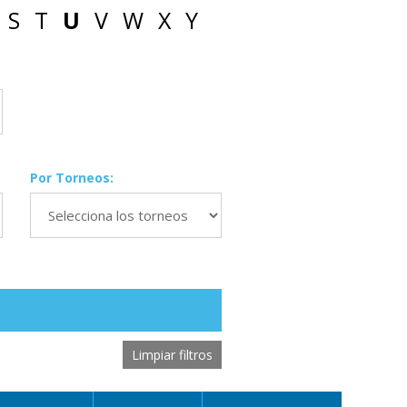
S
T
U
V
W
X
Y
Por Torneos:
Limpiar filtros