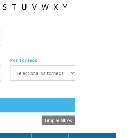
S
T
U
V
W
X
Y
Por Torneos:
Limpiar filtros