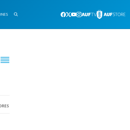
ONES
ORES