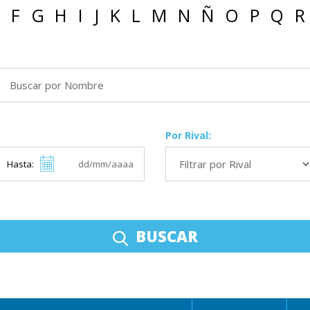
F
G
H
I
J
K
L
M
N
Ñ
O
P
Q
R
Por Rival:
Hasta:
BUSCAR