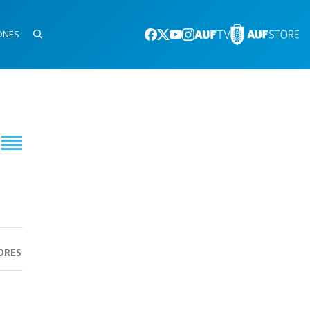
ONES
ORES