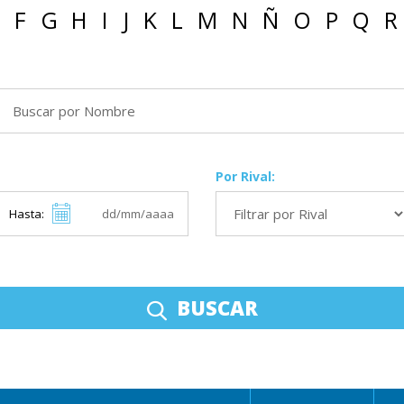
F
G
H
I
J
K
L
M
N
Ñ
O
P
Q
R
Por Rival:
Hasta:
BUSCAR