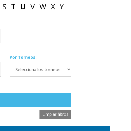
S
T
U
V
W
X
Y
Por Torneos:
Limpiar filtros