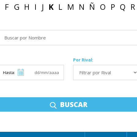
F
G
H
I
J
K
L
M
N
Ñ
O
P
Q
R
Por Rival:
Hasta:
BUSCAR