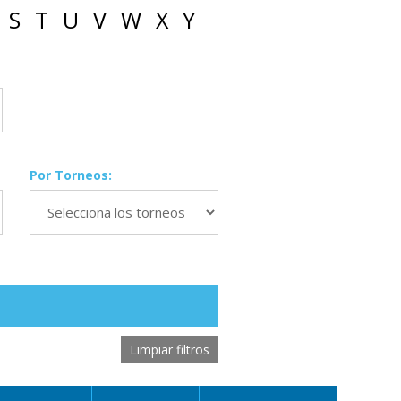
S
T
U
V
W
X
Y
Por Torneos:
Limpiar filtros