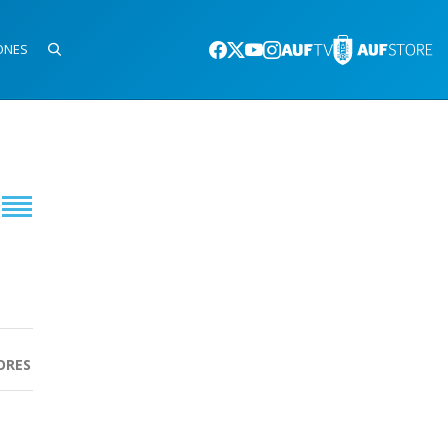
ONES
ORES