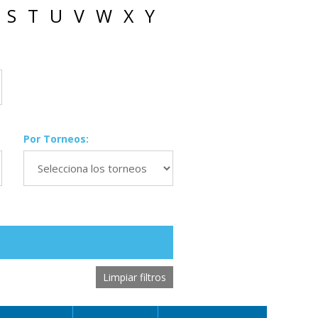
S
T
U
V
W
X
Y
Por Torneos:
Limpiar filtros