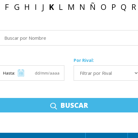
F
G
H
I
J
K
L
M
N
Ñ
O
P
Q
R
Por Rival:
Hasta:
BUSCAR