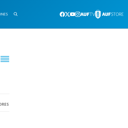
ONES
ORES