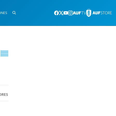
ONES
ORES