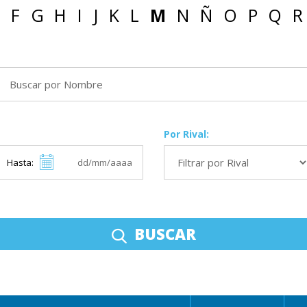
F
G
H
I
J
K
L
M
N
Ñ
O
P
Q
R
Por Rival:
Hasta:
BUSCAR