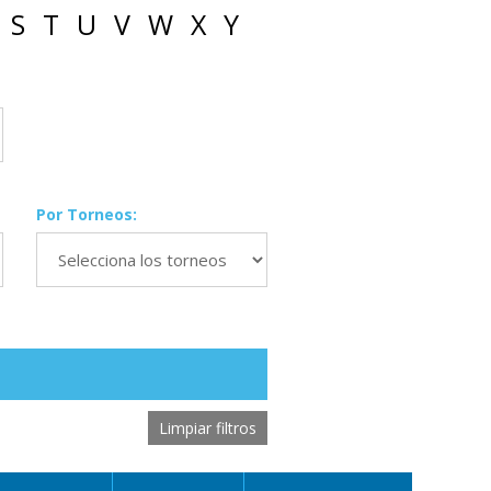
S
T
U
V
W
X
Y
Por Torneos:
Limpiar filtros