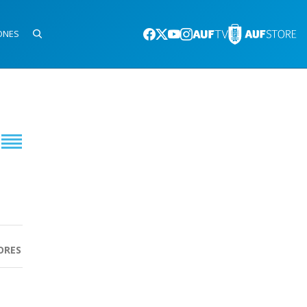
ONES
ORES