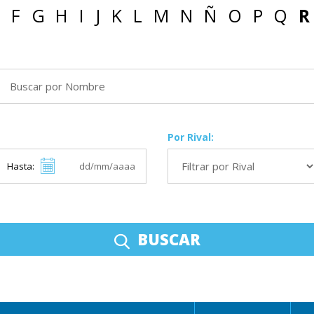
F
G
H
I
J
K
L
M
N
Ñ
O
P
Q
R
Por Rival:
Hasta:
BUSCAR