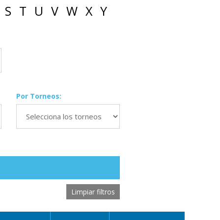
S
T
U
V
W
X
Y
Por Torneos:
Limpiar filtros