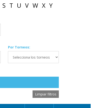
S
T
U
V
W
X
Y
Por Torneos:
Limpiar filtros