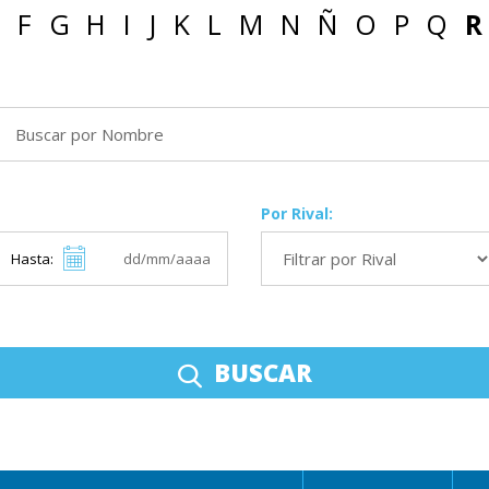
F
G
H
I
J
K
L
M
N
Ñ
O
P
Q
R
Por Rival:
Hasta:
BUSCAR