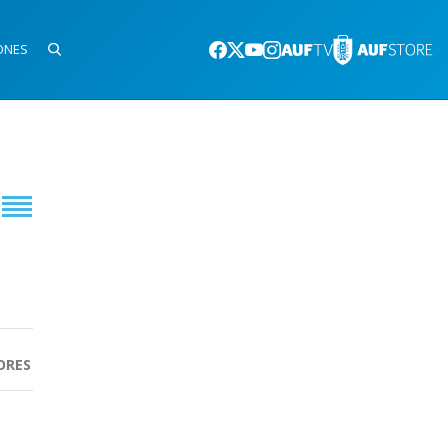
ONES
ORES