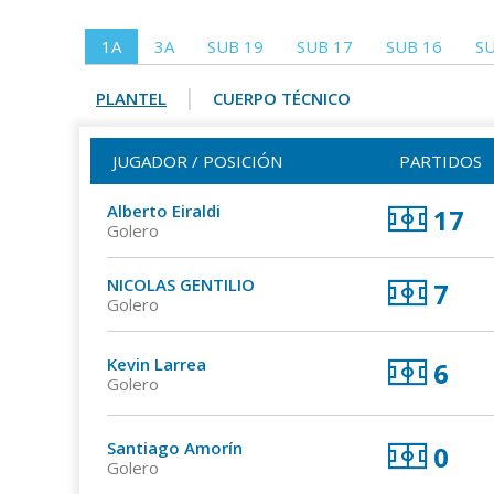
1A
3A
SUB 19
SUB 17
SUB 16
SU
|
PLANTEL
CUERPO TÉCNICO
JUGADOR / POSICIÓN
PARTIDOS
Alberto Eiraldi
17
Golero
NICOLAS GENTILIO
7
Golero
Kevin Larrea
6
Golero
Santiago Amorín
0
Golero