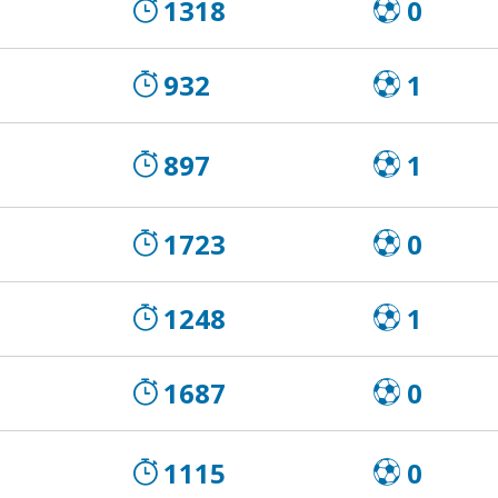
1318
0
932
1
897
1
1723
0
1248
1
1687
0
1115
0