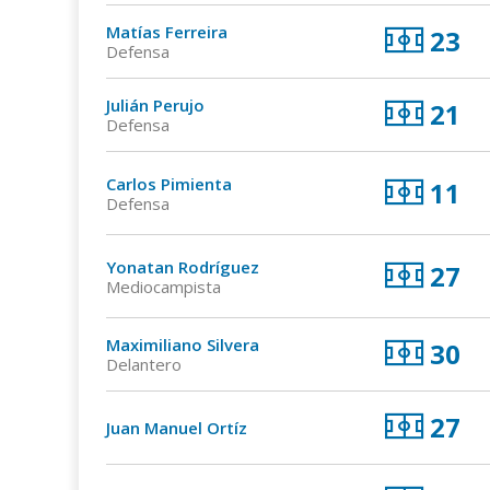
Matías Ferreira
23
Defensa
Julián Perujo
21
Defensa
Carlos Pimienta
11
Defensa
Yonatan Rodríguez
27
Mediocampista
Maximiliano Silvera
30
Delantero
27
Juan Manuel Ortíz