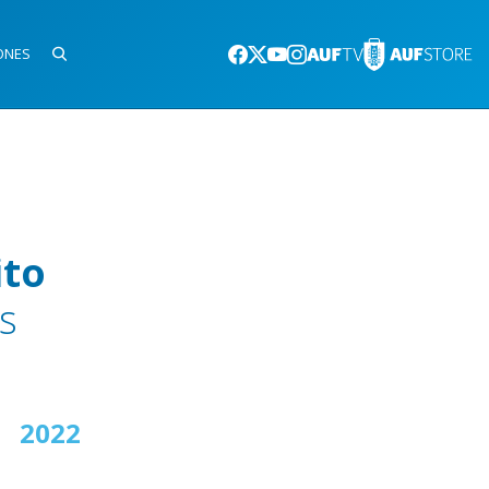
ONES
ito
s
2022
2023