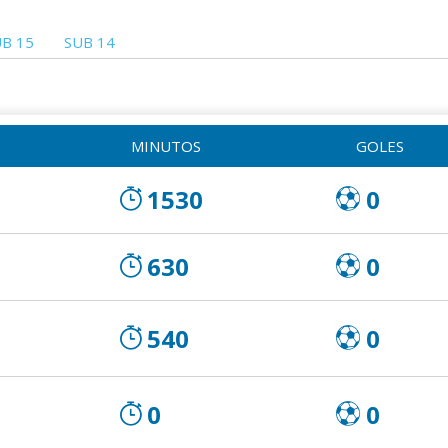
B 15
SUB 14
MINUTOS
GOLES
1530
0
630
0
540
0
0
0