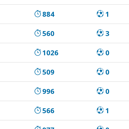
884
1
560
3
1026
0
509
0
996
0
566
1