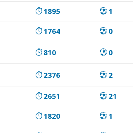
1895
1
1764
0
810
0
2376
2
2651
21
1820
1