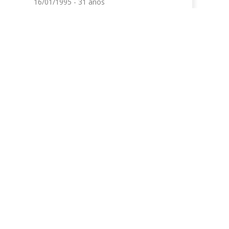
16/01/1995 - 31 años
07/10/1990 - 35 años
29/06/2000 - 26 años
02/08/1994 - 32 años
24/02/2000 - 26 años
09/07/2000 - 26 años
01/02/1987 - 39 años