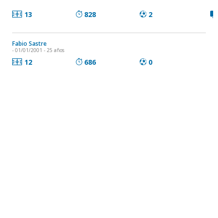
13
828
2
Fabio Sastre
- 01/01/2001 - 25 años
12
686
0
Juan Manuel Ortíz
- 14/04/1982 - 44 años
12
659
0
Michel Sosa
- 15/08/1994 - 31 años
12
487
1
Luis Rodríguez
- 28/12/1998 - 27 años
12
257
0