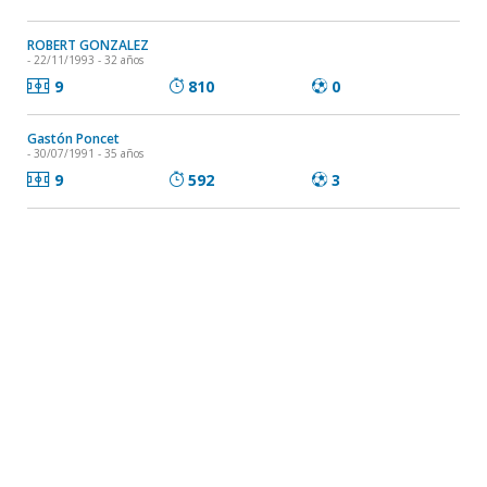
ROBERT GONZALEZ
- 22/11/1993 - 32 años
9
810
0
Gastón Poncet
- 30/07/1991 - 35 años
9
592
3
RODRIGO MONSERRAT
- 01/12/2000 - 25 años
9
239
0
Brandon Barrera
- 05/08/1999 - 27 años
7
155
1
Maximiliano Castilla
- 26/04/1994 - 32 años
6
385
0