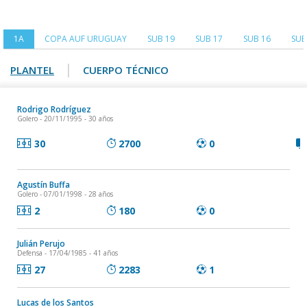
1A
COPA AUF URUGUAY
SUB 19
SUB 17
SUB 16
SUB
|
PLANTEL
CUERPO TÉCNICO
Rodrigo Rodríguez
Golero
- 20/11/1995 - 30 años
30
2700
0
Agustín Buffa
Golero
- 07/01/1998 - 28 años
2
180
0
Julián Perujo
Defensa
- 17/04/1985 - 41 años
27
2283
1
Lucas de los Santos