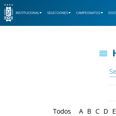
INSTITUCIONAL
SELECCIONES
CAMPEONATOS
DOC
Se
Todos
A
B
C
D
E