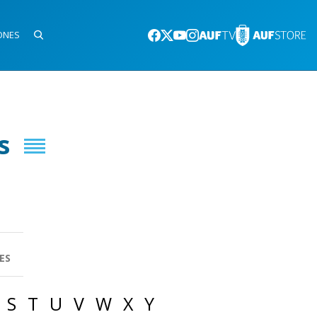
ONES
s
ES
S
T
U
V
W
X
Y