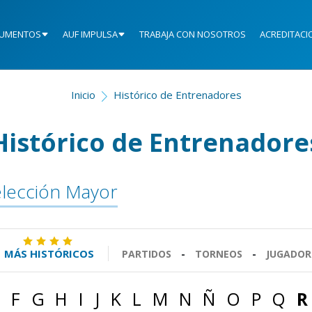
UMENTOS
AUF IMPULSA
TRABAJA CON NOSOTROS
ACREDITACI
Inicio
Histórico de Entrenadores
Histórico de Entrenadore
lección Mayor
MÁS HISTÓRICOS
PARTIDOS
-
TORNEOS
-
JUGADOR
F
G
H
I
J
K
L
M
N
Ñ
O
P
Q
R