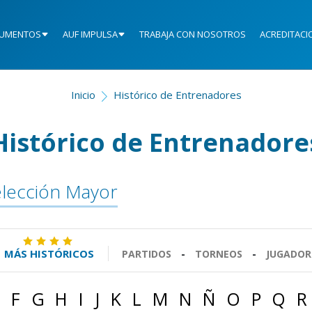
UMENTOS
AUF IMPULSA
TRABAJA CON NOSOTROS
ACREDITACI
Inicio
Histórico de Entrenadores
Histórico de Entrenadore
lección Mayor
MÁS HISTÓRICOS
PARTIDOS
-
TORNEOS
-
JUGADOR
F
G
H
I
J
K
L
M
N
Ñ
O
P
Q
R