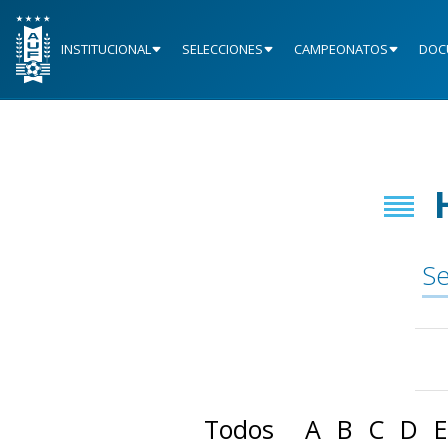
INSTITUCIONAL
SELECCIONES
CAMPEONATOS
DOC
Se
Todos
A
B
C
D
E