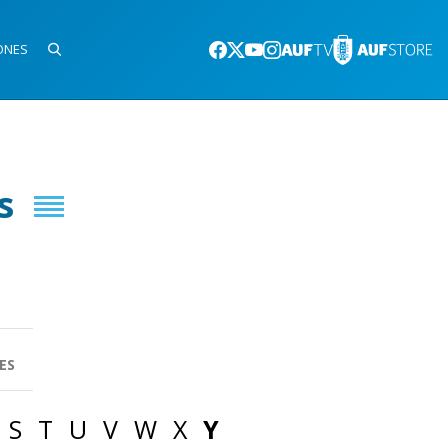
ONES
s
ES
S
T
U
V
W
X
Y