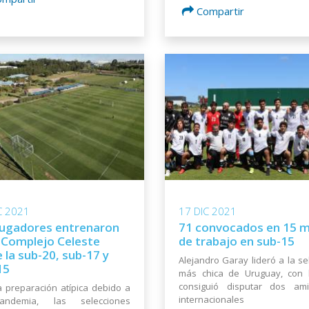
Compartir
C 2021
17 DIC 2021
jugadores entrenaron
71 convocados en 15 
l Complejo Celeste
de trabajo en sub-15
 la sub-20, sub-17 y
Alejandro Garay lideró a la se
15
más chica de Uruguay, con 
consiguió disputar dos ami
 preparación atípica debido a
internacionales
andemia, las selecciones