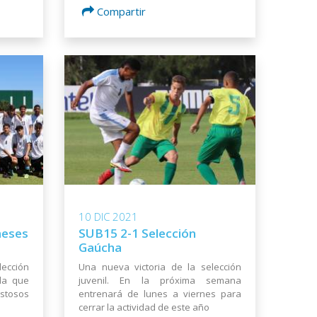
Compartir
10 DIC 2021
meses
SUB15 2-1 Selección
Gaúcha
lección
Una nueva victoria de la selección
la que
juvenil. En la próxima semana
stosos
entrenará de lunes a viernes para
cerrar la actividad de este año