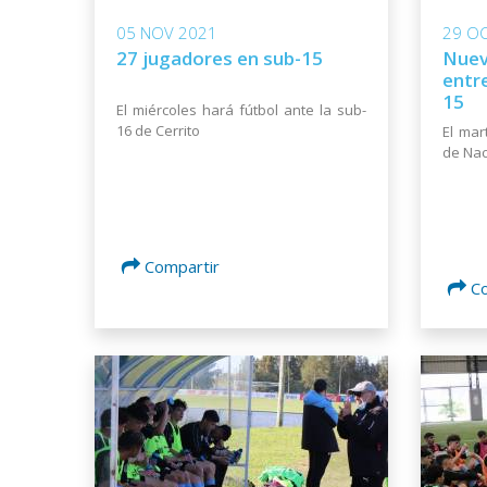
05 NOV 2021
29 OC
27 jugadores en sub-15
Nuev
entr
15
El miércoles hará fútbol ante la sub-
16 de Cerrito
El mar
de Nac
Compartir
C