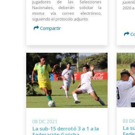
jugadores de las Selecciones
juven
Nacionales, deberán solicitar la
2020 a
misma vía correo electrónico,
siguiendo el protocolo adjunto
Compartir
C
03 DI
08 DIC 2021
La su
La sub-15 derrotó 3 a 1 a la
Fede
Federación Gaúcha