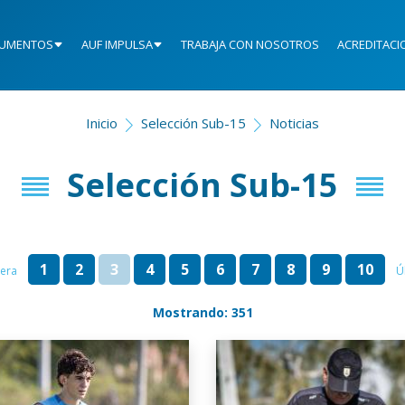
UMENTOS
AUF IMPULSA
TRABAJA CON NOSOTROS
ACREDITACI
Inicio
Selección Sub-15
Noticias
Selección Sub-15
1
2
3
4
5
6
7
8
9
10
era
Ú
Mostrando: 351