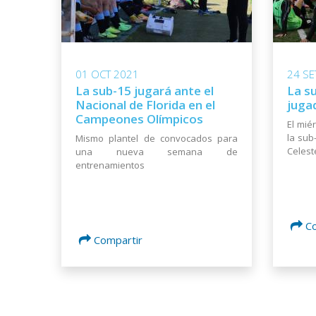
01 OCT 2021
24 SE
La sub-15 jugará ante el
La s
Nacional de Florida en el
juga
Campeones Olímpicos
El mié
la sub
Mismo plantel de convocados para
Celest
una nueva semana de
entrenamientos
C
Compartir