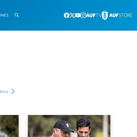
ONES
ltima