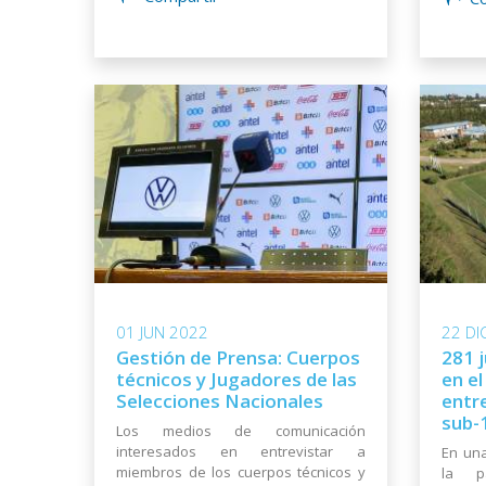
01 JUN 2022
22 DI
Gestión de Prensa: Cuerpos
281 
técnicos y Jugadores de las
en e
Selecciones Nacionales
entre
sub-
Los medios de comunicación
interesados en entrevistar a
En una
miembros de los cuerpos técnicos y
la p