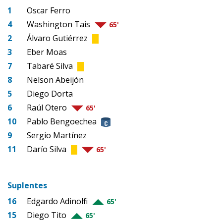
1
Oscar Ferro
4
Washington Tais
65'
2
Álvaro Gutiérrez
3
Eber Moas
7
Tabaré Silva
8
Nelson Abeijón
5
Diego Dorta
6
Raúl Otero
65'
10
Pablo Bengoechea
9
Sergio Martínez
11
Darío Silva
65'
Suplentes
16
Edgardo Adinolfi
65'
15
Diego Tito
65'