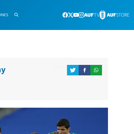
ONES
ay