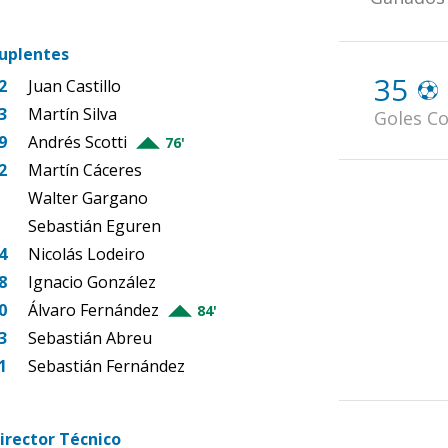
uplentes
35
2
Juan Castillo
3
Martín Silva
Goles Co
9
Andrés Scotti
76'
2
Martín Cáceres
Walter Gargano
Sebastián Eguren
4
Nicolás Lodeiro
8
Ignacio González
0
Álvaro Fernández
84'
3
Sebastián Abreu
1
Sebastián Fernández
irector Técnico