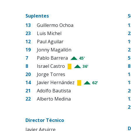
Suplentes
S
13
Guillermo Ochoa
1
23
Luis Michel
2
12
Paul Aguilar
1
19
Jonny Magallón
2
7
Pablo Barrera
5
45'
8
Israel Castro
8
36'
20
Jorge Torres
1
14
Javier Hernández
1
62'
21
Adolfo Bautista
2
22
Alberto Medina
1
2
Director Técnico
D
Javier Aguirre