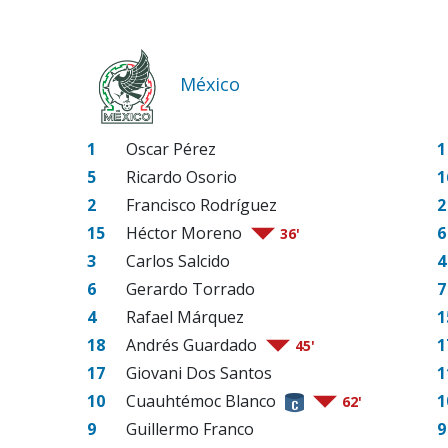
México
1
Oscar Pérez
1
5
Ricardo Osorio
1
2
Francisco Rodríguez
2
15
Héctor Moreno
6
36'
3
Carlos Salcido
4
6
Gerardo Torrado
7
4
Rafael Márquez
1
18
Andrés Guardado
1
45'
17
Giovani Dos Santos
1
10
Cuauhtémoc Blanco
1
62'
9
Guillermo Franco
9