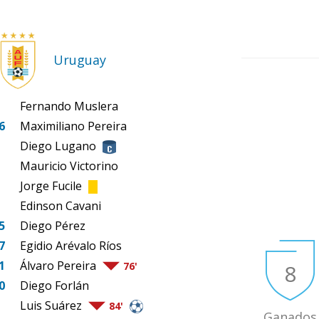
Uruguay
Fernando Muslera
6
Maximiliano Pereira
Diego Lugano
Mauricio Victorino
Jorge Fucile
Edinson Cavani
5
Diego Pérez
7
Egidio Arévalo Ríos
1
Álvaro Pereira
8
76'
0
Diego Forlán
Luis Suárez
84'
Ganados