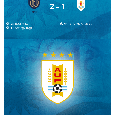
2 - 1
28'
Raúl Avilés
64'
Fernando Kanapkis
87'
Alex Aguinaga