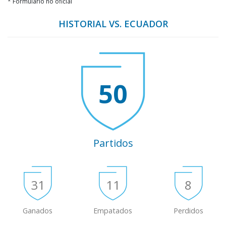
* Formulario no oficial
HISTORIAL VS. ECUADOR
50
Partidos
31
11
8
Ganados
Empatados
Perdidos