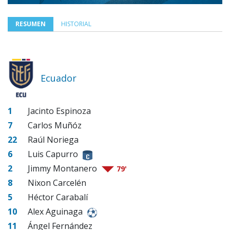
RESUMEN
HISTORIAL
Ecuador
1
Jacinto Espinoza
7
Carlos Muñóz
22
Raúl Noriega
6
Luis Capurro
2
Jimmy Montanero
79'
8
Nixon Carcelén
5
Héctor Carabalí
10
Alex Aguinaga
11
Ángel Fernández