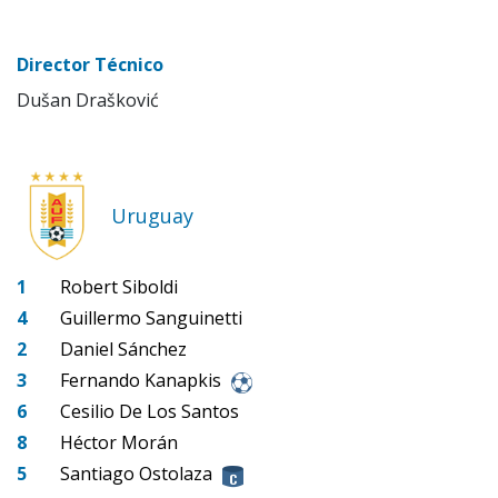
Director Técnico
Dušan Drašković
Uruguay
1
Robert Siboldi
4
Guillermo Sanguinetti
2
Daniel Sánchez
3
Fernando Kanapkis
6
Cesilio De Los Santos
8
Héctor Morán
5
Santiago Ostolaza