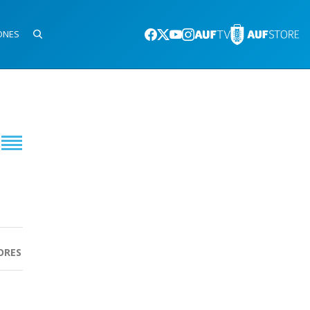
ONES
ORES