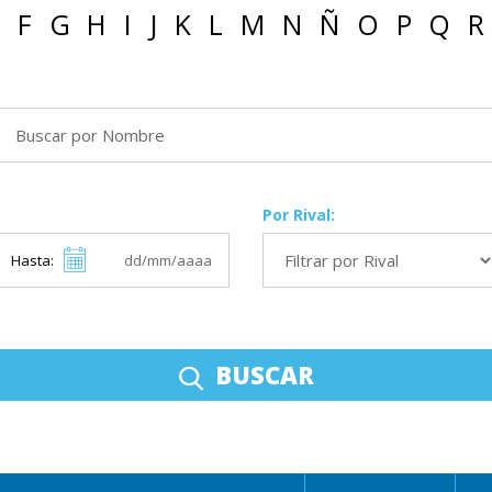
F
G
H
I
J
K
L
M
N
Ñ
O
P
Q
R
Por Rival:
Hasta:
BUSCAR