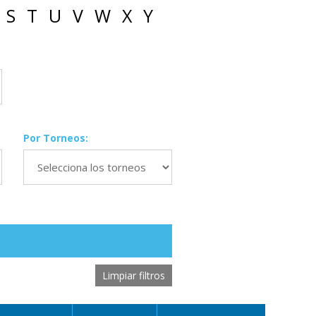
S
T
U
V
W
X
Y
Por Torneos:
Limpiar filtros