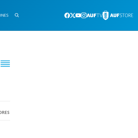
ONES
ORES