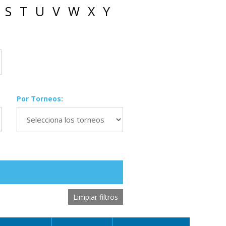
S
T
U
V
W
X
Y
Por Torneos:
Limpiar filtros