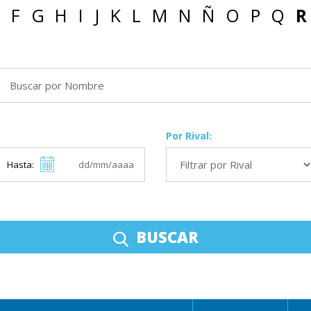
F
G
H
I
J
K
L
M
N
Ñ
O
P
Q
R
Por Rival:
Hasta:
BUSCAR