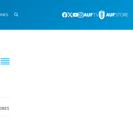
ONES
ORES