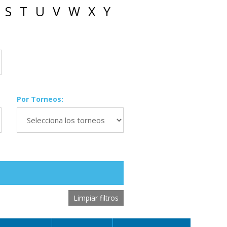
S
T
U
V
W
X
Y
Por Torneos:
Limpiar filtros