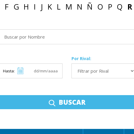
F
G
H
I
J
K
L
M
N
Ñ
O
P
Q
R
Por Rival:
Hasta:
BUSCAR