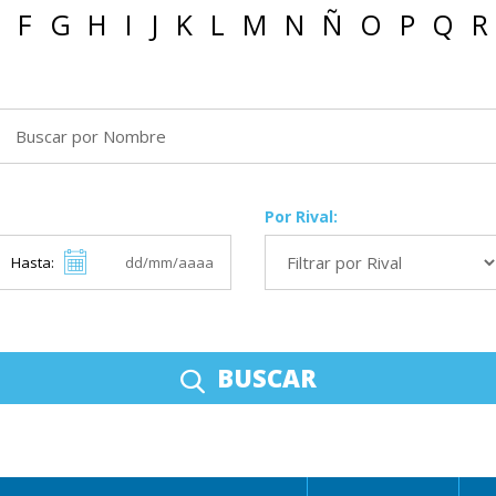
F
G
H
I
J
K
L
M
N
Ñ
O
P
Q
R
Por Rival:
Hasta:
BUSCAR