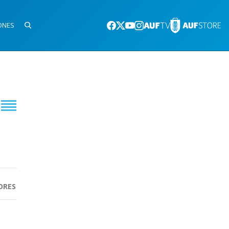
ONES
ORES