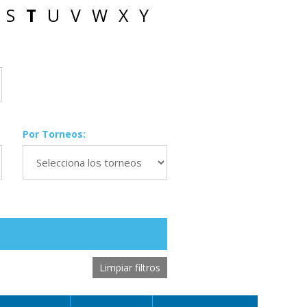
S
T
U
V
W
X
Y
Por Torneos:
Limpiar filtros