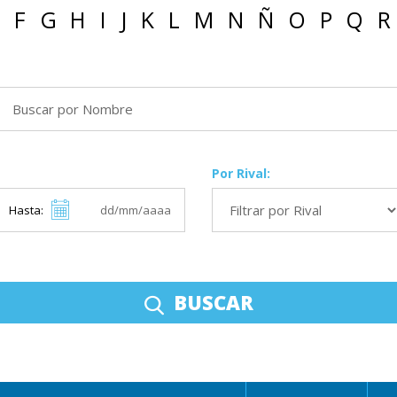
F
G
H
I
J
K
L
M
N
Ñ
O
P
Q
R
Por Rival:
Hasta:
BUSCAR