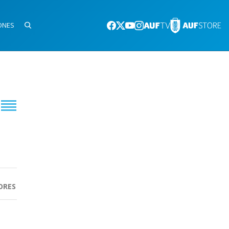
ONES
ORES