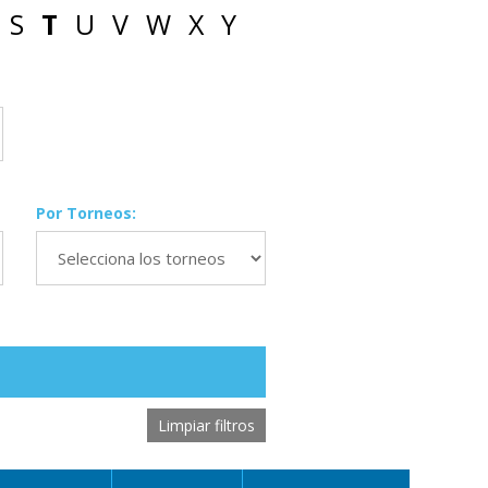
S
T
U
V
W
X
Y
Por Torneos:
Limpiar filtros