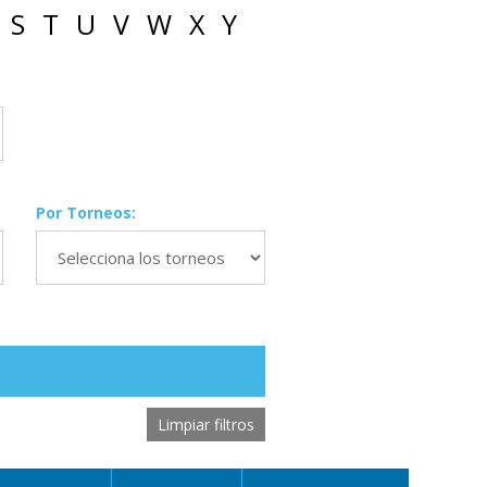
S
T
U
V
W
X
Y
Por Torneos:
Limpiar filtros