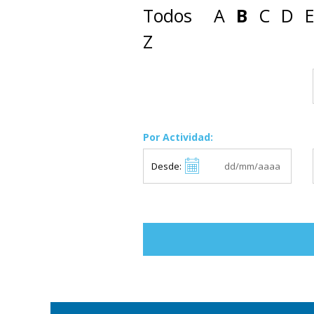
Todos
A
B
C
D
Z
Por Actividad:
Desde: