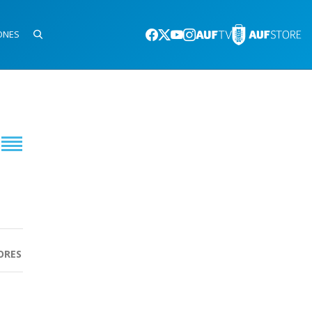
ONES
ORES