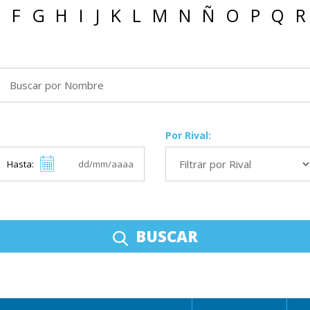
E
F
G
H
I
J
K
L
M
N
Ñ
O
P
Q
R
Por Rival:
Hasta:
BUSCAR