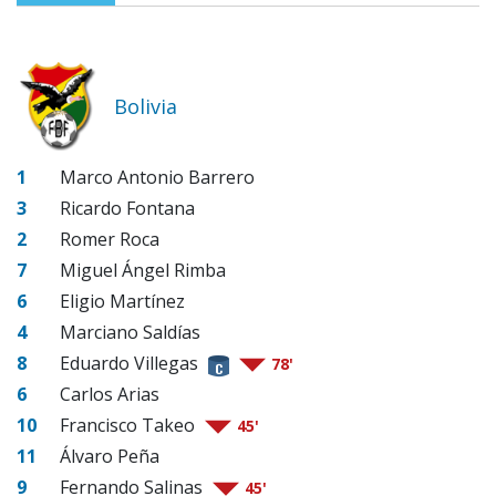
Bolivia
1
Marco Antonio Barrero
3
Ricardo Fontana
2
Romer Roca
7
Miguel Ángel Rimba
6
Eligio Martínez
4
Marciano Saldías
8
Eduardo Villegas
78'
6
Carlos Arias
10
Francisco Takeo
45'
11
Álvaro Peña
9
Fernando Salinas
45'