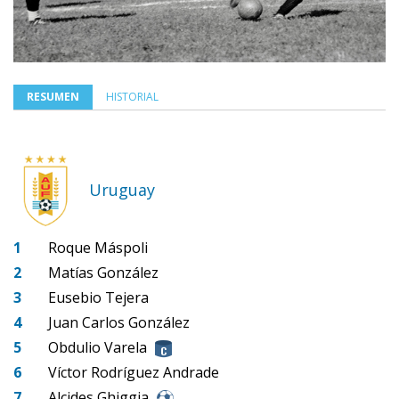
RESUMEN
HISTORIAL
Uruguay
1
Roque Máspoli
2
Matías González
3
Eusebio Tejera
4
Juan Carlos González
5
Obdulio Varela
6
Víctor Rodríguez Andrade
7
Alcides Ghiggia