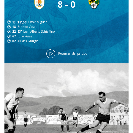
8 - 0
13',38',50'
Oscar Míguez
18'
Ernesto Vidal
22',53'
Juan Alberto Schiaffino
67'
Julio Pérez
82'
Alcides Ghiggia
Resumen del partido