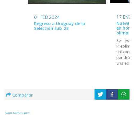
17 ENE 
01 FEB 2024
Nueva ca
Regreso a Uruguay de la
en home
Selección sub-23
olímpico
Se estr
Preolímpi
utilizará
pondrá a
una edici
Compartir
Tweets by @Uruguay