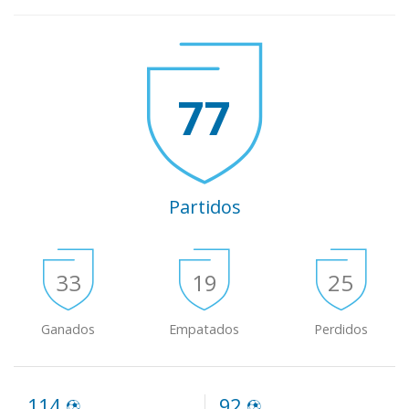
77
Partidos
33
19
25
Ganados
Empatados
Perdidos
114
92