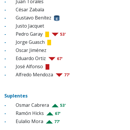
-
Juan Torales
-
César Zabala
-
Gustavo Benítez
-
Justo Jacquet
-
Pedro Garay
53'
-
Jorge Guasch
-
Oscar Jiménez
-
Eduardo Ortiz
67'
-
José Alfonso
-
Alfredo Mendoza
77'
Suplentes
-
Osmar Cabrera
53'
-
Ramón Hicks
67'
-
Eulalio Mora
77'