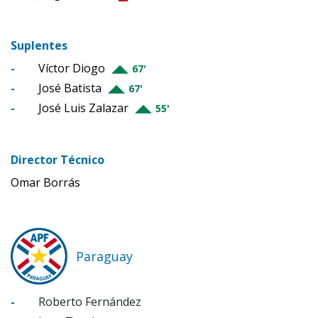
Suplentes
-
Víctor Diogo
67'
-
José Batista
67'
-
José Luis Zalazar
55'
Director Técnico
Omar Borrás
Paraguay
-
Roberto Fernández