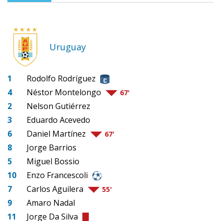
Uruguay
1
Rodolfo Rodríguez
4
Néstor Montelongo
67'
2
Nelson Gutiérrez
3
Eduardo Acevedo
6
Daniel Martínez
67'
8
Jorge Barrios
5
Miguel Bossio
10
Enzo Francescoli
7
Carlos Aguilera
55'
9
Amaro Nadal
11
Jorge Da Silva