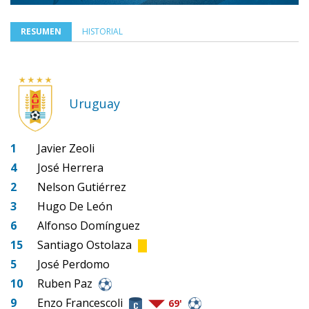
RESUMEN
HISTORIAL
Uruguay
1
Javier Zeoli
4
José Herrera
2
Nelson Gutiérrez
3
Hugo De León
6
Alfonso Domínguez
15
Santiago Ostolaza
5
José Perdomo
10
Ruben Paz
9
Enzo Francescoli
69'