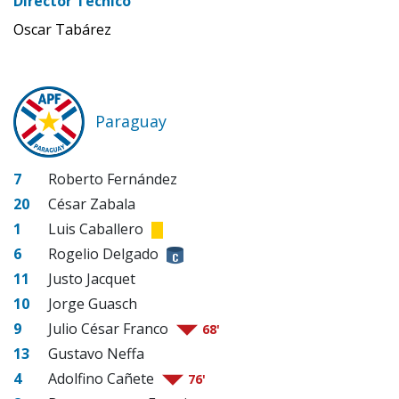
Director Técnico
Oscar Tabárez
Paraguay
7
Roberto Fernández
20
César Zabala
1
Luis Caballero
6
Rogelio Delgado
11
Justo Jacquet
10
Jorge Guasch
9
Julio César Franco
68'
13
Gustavo Neffa
4
Adolfino Cañete
76'