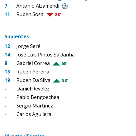
7
Antonio Alzamendi
11
Ruben Sosa
88'
Suplentes
12
Jorge Seré
14
José Luis Pintos Saldanha
8
Gabriel Correa
69'
18
Ruben Pereira
19
Ruben Da Silva
88'
-
Daniel Reveléz
-
Pablo Bengoechea
-
Sergio Martínez
-
Carlos Aguilera