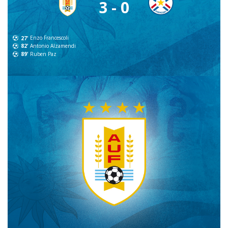
3 - 0
27'
Enzo Francescoli
82'
Antonio Alzamendi
89'
Ruben Paz